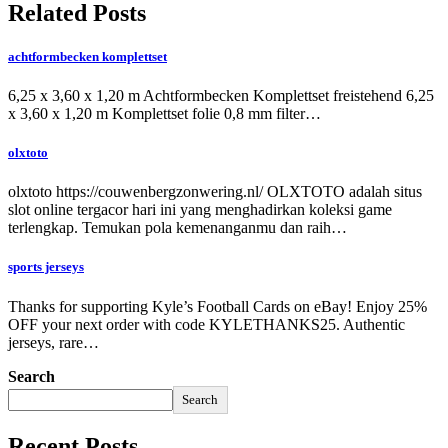
Related Posts
achtformbecken komplettset
6,25 x 3,60 x 1,20 m Achtformbecken Komplettset freistehend 6,25
x 3,60 x 1,20 m Komplettset folie 0,8 mm filter…
olxtoto
olxtoto https://couwenbergzonwering.nl/ OLXTOTO adalah situs
slot online tergacor hari ini yang menghadirkan koleksi game
terlengkap. Temukan pola kemenanganmu dan raih…
sports jerseys
Thanks for supporting Kyle’s Football Cards on eBay! Enjoy 25%
OFF your next order with code KYLETHANKS25. Authentic
jerseys, rare…
Search
Search
Recent Posts