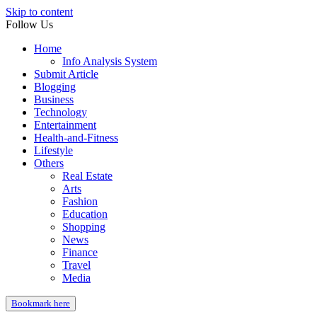
Skip to content
Follow Us
Home
Info Analysis System
Submit Article
Blogging
Business
Technology
Entertainment
Health-and-Fitness
Lifestyle
Others
Real Estate
Arts
Fashion
Education
Shopping
News
Finance
Travel
Media
Bookmark here