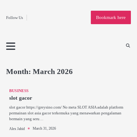
Fashion
Skip
to
Education
Bookmark here
Follow Us
content
Home
Info
Submit
Blogging
Business
Technology
Entertainment
Health-
Lifestyle
Others
Shopping
Analysis
Article
and-
News
System
Fitness
Finance
Travel
Media
Month:
March 2026
BUSINESS
slot gacor
slot gacor https://greysino.com/ No meta SLOT ASIA adalah platform
permainan slot asia gacor terkemuka yang menawarkan pengalaman
bermain yang seru…
March 31, 2026
Alex Jahid