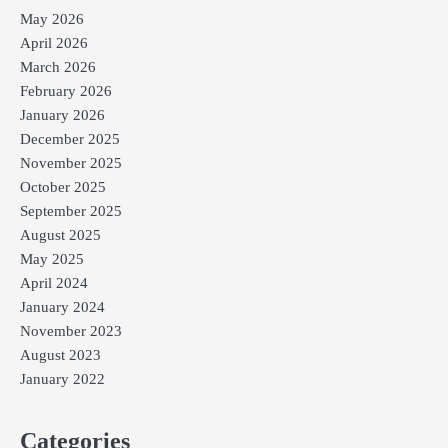
May 2026
April 2026
March 2026
February 2026
January 2026
December 2025
November 2025
October 2025
September 2025
August 2025
May 2025
April 2024
January 2024
November 2023
August 2023
January 2022
Categories