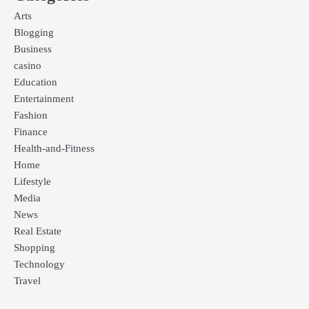
Arts
Blogging
Business
casino
Education
Entertainment
Fashion
Finance
Health-and-Fitness
Home
Lifestyle
Media
News
Real Estate
Shopping
Technology
Travel