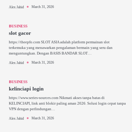
March 31, 2026
Alex Jahid
BUSINESS
slot gacor
https://theepfo.com SLOT ASIA adalah platform permainan slot
terkemuka yang menawarkan pengalaman bermain yang seru dan
menguntungkan. Dengan BASIS BANDAR SLOT…
March 31, 2026
Alex Jahid
BUSINESS
kelinciapi login
https://www.series-sources.com Nikmati akses tanpa batas di
KELINCIAPI, link anti blokir paling aman 2026. Solusi login cepat tanpa
VPN dengan perlindungan…
March 31, 2026
Alex Jahid