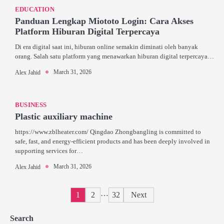
EDUCATION
Panduan Lengkap Miototo Login: Cara Akses
Platform Hiburan Digital Terpercaya
Di era digital saat ini, hiburan online semakin diminati oleh banyak
orang. Salah satu platform yang menawarkan hiburan digital terpercaya…
March 31, 2026
Alex Jahid
BUSINESS
Plastic auxiliary machine
https://www.zblheater.com/ Qingdao Zhongbangling is committed to
safe, fast, and energy-efficient products and has been deeply involved in
supporting services for…
March 31, 2026
Alex Jahid
Posts
…
1
2
32
Next
pagination
Search